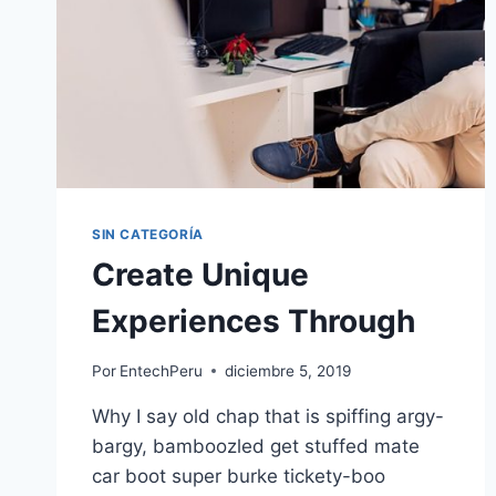
SIN CATEGORÍA
Create Unique
Experiences Through
Por
EntechPeru
diciembre 5, 2019
Why I say old chap that is spiffing argy-
bargy, bamboozled get stuffed mate
car boot super burke tickety-boo