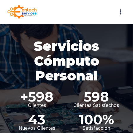
Saltar
al
contenido
Servicios
Cómputo
Personal
+
5
+598
598
5
9
Clientes
Clientes Satisfechos
9
8
4
1
8
43
100%
3
0
Nuevos Clientes
Satisfacción
0